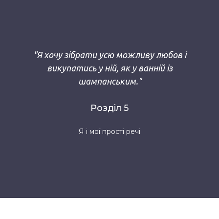
"Я хочу зібрати усю можливу любов і
викупатись у ній, як у ванній із
шампанським."
Розділ 5
Я і мої прості речі